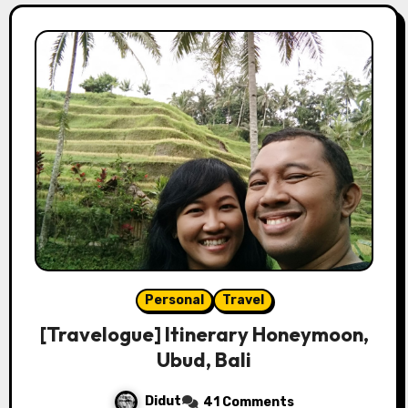
Personal
Travel
[Travelogue] Itinerary Honeymoon,
Ubud, Bali
Didut
41 Comments