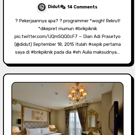
Didut
14 Comments
? Pekerjaannya apa? ? programmer *wogh! Rekrut!
*dikepret mumun #brikpiknik
pic.twitter.com/UQmSQQ0cF7 — Dian Adi Prasetyo
(@didut) September 18, 2015 Itulah #sepik pertama
saya di #brikpiknik pada dia #eh Aulia maksudnya.…