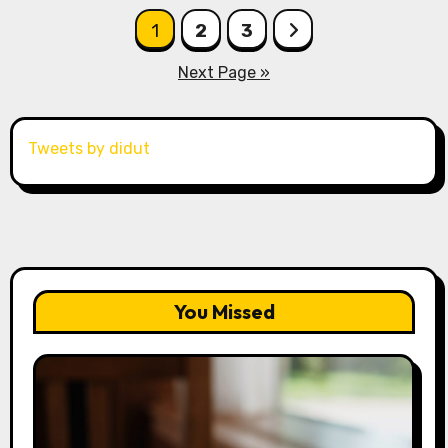
Posts
1
2
3
pagination
Next Page »
Tweets by didut
You Missed