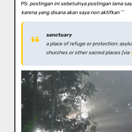
PS:
postingan ini sebetulnya postingan lama saya
karena yang disana akan saya non aktifkan
^^
sanctuary
a place of refuge or protection; asyl
churches or other sacred places (via