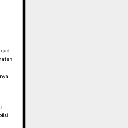
njadi
natan
anya
g
lisi