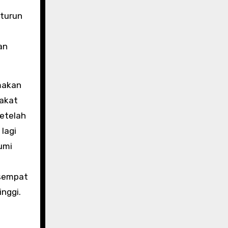
 turun
an
makan
rakat
etelah
lagi
umi
 sempat
nggi.