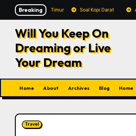
Skip
Breaking
 Di Jakarta Timur
Soal Kopi Darat
A Holiday, 
to
content
Will You Keep On
Dreaming or Live
Your Dream
Home
About
Archives
Blog
Home
Travel