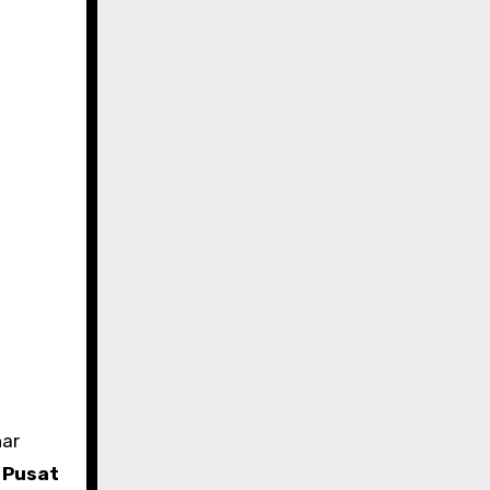
nar
a
Pusat