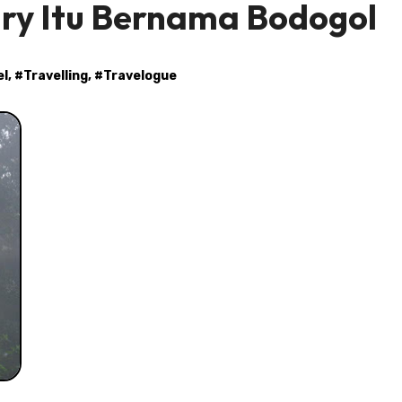
ary Itu Bernama Bodogol
el
, #
Travelling
, #
Travelogue