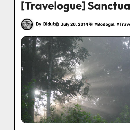
[Travelogue] Sanctu
By
Didut
July 20, 2014
#
Bodogol
, #
Trav