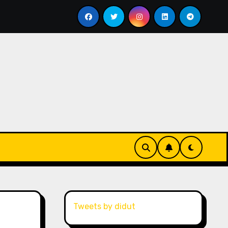
 Dengan Kredivo
KRL Commuterline, Transportasi Publ
Tweets by didut