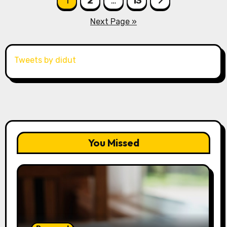
1
2
…
13
pagination
Next Page »
Tweets by didut
You Missed