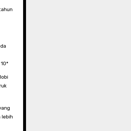
 tahun
ada
 10*
lobi
ruk
 yang
 lebih