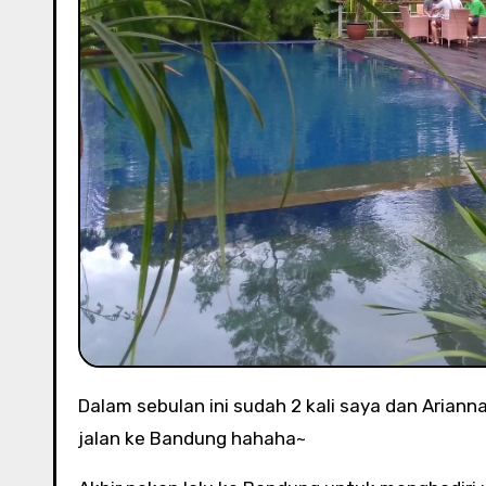
Dalam sebulan ini sudah 2 kali saya dan Arianna ke Bandung. Tumben banget sebetulnya kami jadi rajin jalan-
jalan ke Bandung hahaha~