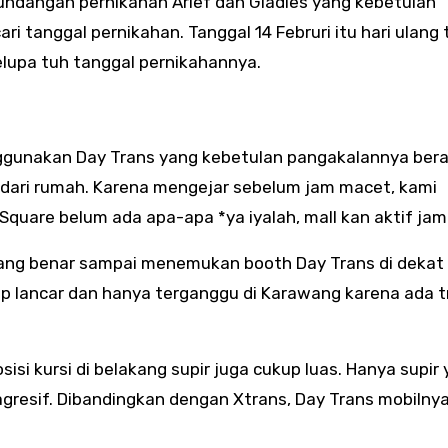
 undangan pernikahan Arief dan Gladies yang kebetulan
ari tanggal pernikahan. Tanggal 14 Februri itu hari ulang
elupa tuh tanggal pernikahannya.
nggunakan Day Trans yang kebetulan pangakalannya ber
i dari rumah. Karena mengejar sebelum jam macet, kami
Square belum ada apa-apa *ya iyalah, mall kan aktif jam
ang benar sampai menemukan booth Day Trans di dekat 
up lancar dan hanya terganggu di Karawang karena ada t
si kursi di belakang supir juga cukup luas. Hanya supir
resif. Dibandingkan dengan Xtrans, Day Trans mobilnya