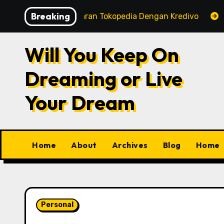
Skip
Breaking
s Pembayaran Tokopedia Dengan Kredivo
KRL Commute
to
content
Will You Keep On
Dreaming or Live
Your Dream
Home
About
Archives
Blog
Home
Personal