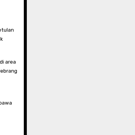
etulan
ak
di area
nyebrang
 bawa