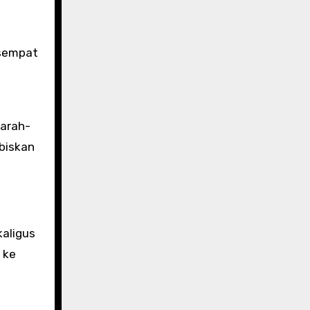
 sempat
 arah-
biskan
kaligus
 ke