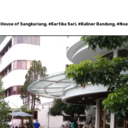
#
House of Sangkuriang
, #
Kartika Sari
, #
Kuliner Bandung
, #
Noa