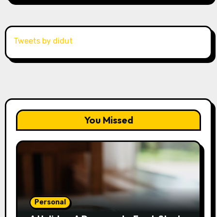
Tweets by didut
You Missed
Personal