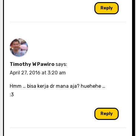
Reply
Timothy W Pawiro
says:
April 27, 2016 at 3:20 am
Hmm … bisa kerja dr mana aja? huehehe …
:3
Reply