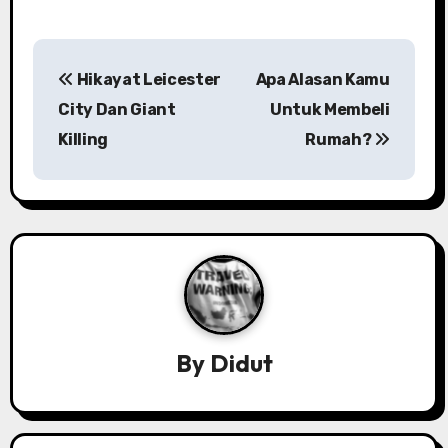
P
Hikayat Leicester
Apa Alasan Kamu
o
City Dan Giant
Untuk Membeli
s
Killing
Rumah?
t
n
a
v
i
By
Didut
g
a