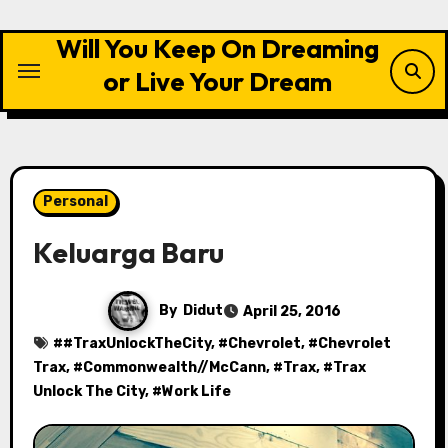
Skip
to
Will You Keep On Dreaming
content
or Live Your Dream
Personal
Keluarga Baru
By
Didut
April 25, 2016
#
#TraxUnlockTheCity
, #
Chevrolet
, #
Chevrolet
Trax
, #
Commonwealth//McCann
, #
Trax
, #
Trax
Unlock The City
, #
Work Life