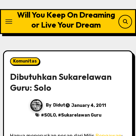
Skip
to
Will You Keep On Dreaming
content
or Live Your Dream
Komunitas
Dibutuhkan Sukarelawan
Guru: Solo
By
Didut
January 4, 2011
#
SOLO
, #
Sukarelawan Guru
Hanya meneruskan pesan dari Milis
Bengawan
: