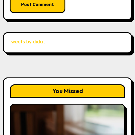
Tweets by didut
You Missed