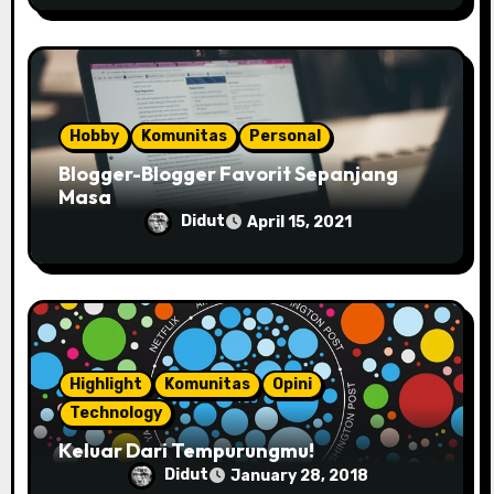
Hobby
Komunitas
Personal
Blogger-Blogger Favorit Sepanjang
Masa
Didut
April 15, 2021
Highlight
Komunitas
Opini
Technology
Keluar Dari Tempurungmu!
Didut
January 28, 2018