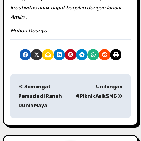
kreativitas anak dapat berjalan dengan lancar..
Amiin..
Mohon Doanya…
P
Semangat
Undangan
o
Pemuda di Ranah
#PiknikAsikSMG
s
Dunia Maya
t
n