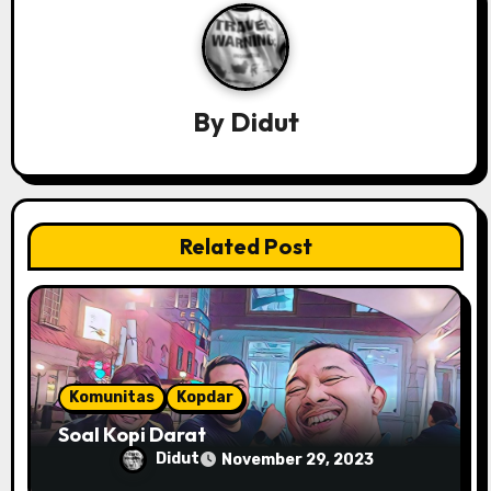
a
v
i
By
Didut
g
a
t
Related Post
i
o
n
Komunitas
Kopdar
Soal Kopi Darat
Didut
November 29, 2023