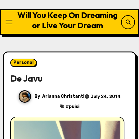
Skip
to
Will You Keep On Dreaming
content
or Live Your Dream
Personal
De Javu
By
Arianna Christanti
July 24, 2014
#
puisi