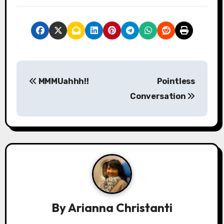
P
MMMUahhh!!
Pointless
o
Conversation
s
t
n
a
v
By
Arianna Christanti
i