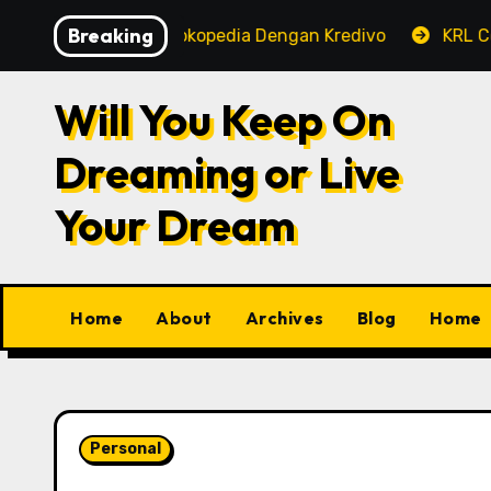
Skip
Breaking
embayaran Tokopedia Dengan Kredivo
KRL Commuterlin
to
content
Will You Keep On
Dreaming or Live
Your Dream
Home
About
Archives
Blog
Home
Personal