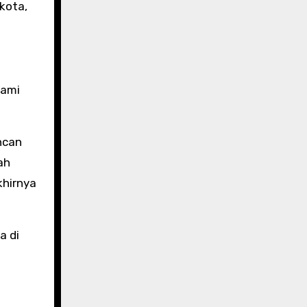
ukota,
kami
ncan
ah
khirnya
a di