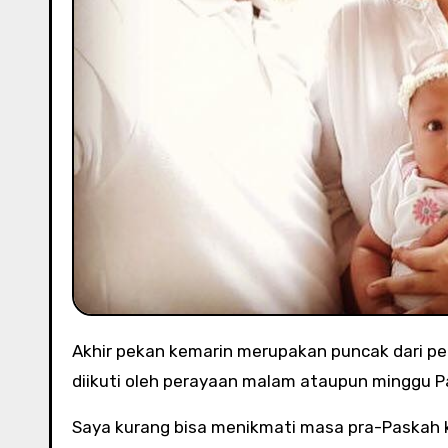
Akhir pekan kemarin merupakan puncak dari perayaan Paskah, dimulai dari Kamis Putih, Jumat Agung lalu
diikuti oleh perayaan malam ataupun minggu P
Saya kurang bisa menikmati masa pra-Paskah ka