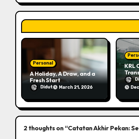
g
a
t
i
o
Pers
Personal
n
KRL 
Trans
A Holiday, A Draw, and a
Palin
Fresh Start
D
Didut
March 21, 2026
Dec
2 thoughts on “Catatan Akhir Pekan: S