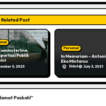
Related Post
onal
Personal
Commuterline,
portasi Publik
In Memoriam – Antoni
g Murah!
Eko Mintarso
idut
Didut
ember 5, 2023
July 3, 2021
elamat Paskah!”