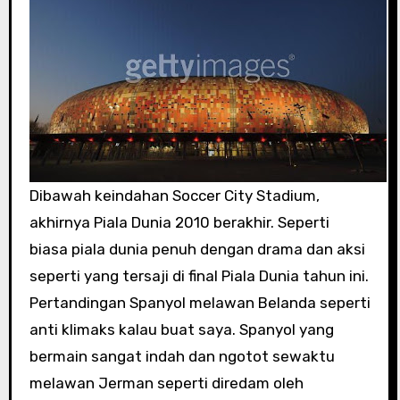
Dibawah keindahan Soccer City Stadium,
akhirnya Piala Dunia 2010 berakhir. Seperti
biasa piala dunia penuh dengan drama dan aksi
seperti yang tersaji di final Piala Dunia tahun ini.
Pertandingan Spanyol melawan Belanda seperti
anti klimaks kalau buat saya. Spanyol yang
bermain sangat indah dan ngotot sewaktu
melawan Jerman seperti diredam oleh