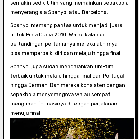
semakin sedikit tim yang memainkan sepakbola
menyerang ala Spanyol atau Barcelona.
Spanyol memang pantas untuk menjadi juara
untuk Piala Dunia 2010. Walau kalah di
pertandingan pertamanya mereka akhirnya
bisa memperbaiki diri dan melaju hingga final.
Spanyol juga sudah mengalahkan tim-tim
terbaik untuk melaju hingga final dari Portugal
hingga Jerman. Dan mereka konsisten dengan
sepakbola menyerangnya walau sempat
mengubah formasinya ditengah perjalanan
menuju final.