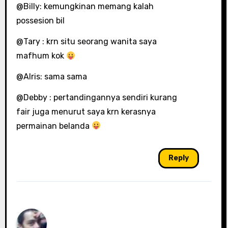
@Billy: kemungkinan memang kalah
possesion bil
@Tary : krn situ seorang wanita saya
mafhum kok
@Alris: sama sama
@Debby : pertandingannya sendiri kurang
fair juga menurut saya krn kerasnya
permainan belanda
Reply