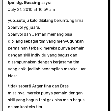
Ipul dg. Gassing
says:
July 21, 2010 at 10:59 am
yup..setuju kalo dibilang beruntung krna
Spanyol yg juara.
Spanyol dan Jerman memang bisa
dibilang sebagai tim yang menyuguhkan
permainan terbaik. mereka punya pemain
dengan skill individu yang bagus dan
disempurnakan dengan kerjasama tim
yang apik..jadilah penampilan mereka luar
biasa.
tidak seperti Argentina dan Brasil
misalnya, mereka punya pemain dengan
skill yang bagus tapi gak bisa main bagus
dalam konteks tim..