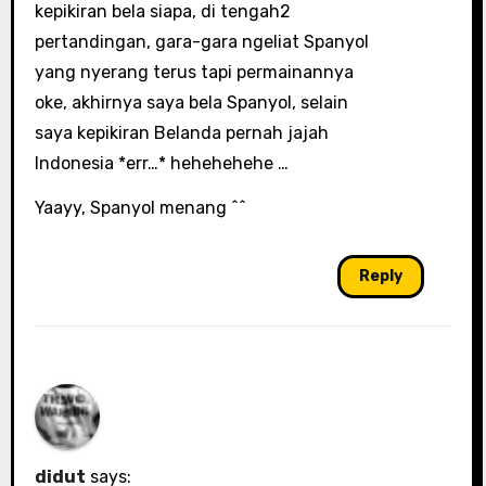
kepikiran bela siapa, di tengah2
pertandingan, gara-gara ngeliat Spanyol
yang nyerang terus tapi permainannya
oke, akhirnya saya bela Spanyol, selain
saya kepikiran Belanda pernah jajah
Indonesia *err…* hehehehehe …
Yaayy, Spanyol menang ^^
Reply
didut
says: