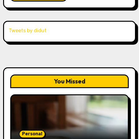
Tweets by didut
You Missed
Personal