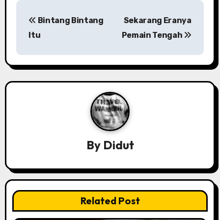
P
Bintang Bintang
Sekarang Eranya
o
Itu
Pemain Tengah
s
t
n
a
v
By
Didut
i
g
a
Related Post
t