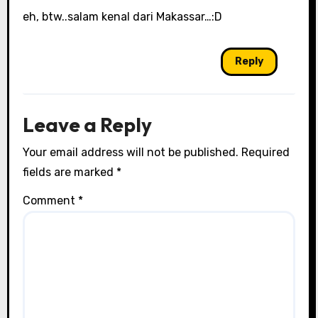
eh, btw..salam kenal dari Makassar…:D
Reply
Leave a Reply
Your email address will not be published.
Required
fields are marked
*
Comment
*