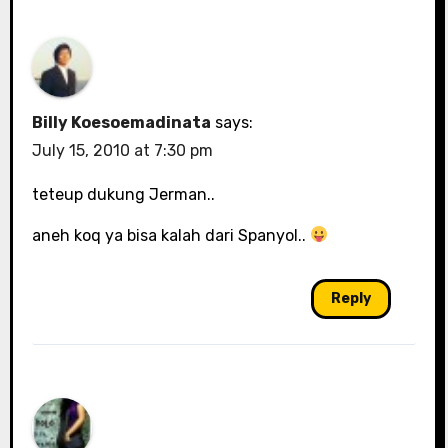
Billy Koesoemadinata
says:
July 15, 2010 at 7:30 pm
teteup dukung Jerman..
aneh koq ya bisa kalah dari Spanyol..
Reply