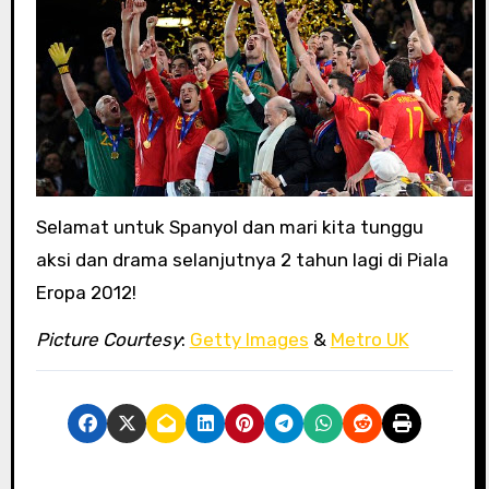
Selamat untuk Spanyol dan mari kita tunggu
aksi dan drama selanjutnya 2 tahun lagi di Piala
Eropa 2012!
Picture Courtesy
:
Getty Images
&
Metro UK