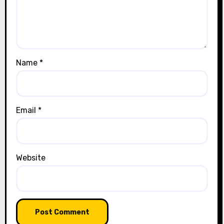
Name
*
Email
*
Website