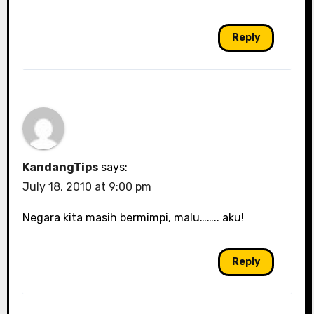
Reply
KandangTips
says:
July 18, 2010 at 9:00 pm
Negara kita masih bermimpi, malu…….. aku!
Reply