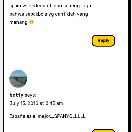
spain vs nederland. dan seneng juga
bahwa sepakbola yg cantiklah yang
menang
Reply
betty
says:
July 15, 2010 at 8:45 am
España es el mejor….SPANYOLLLLL