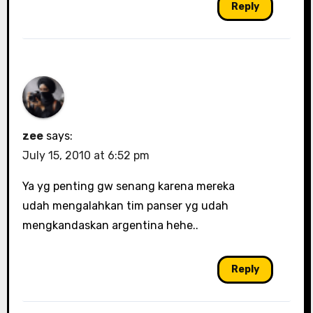
Reply
zee
says:
July 15, 2010 at 6:52 pm
Ya yg penting gw senang karena mereka
udah mengalahkan tim panser yg udah
mengkandaskan argentina hehe..
Reply