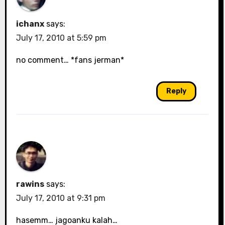
ichanx
says:
July 17, 2010 at 5:59 pm
no comment… *fans jerman*
Reply
rawins
says:
July 17, 2010 at 9:31 pm
hasemm… jagoanku kalah…