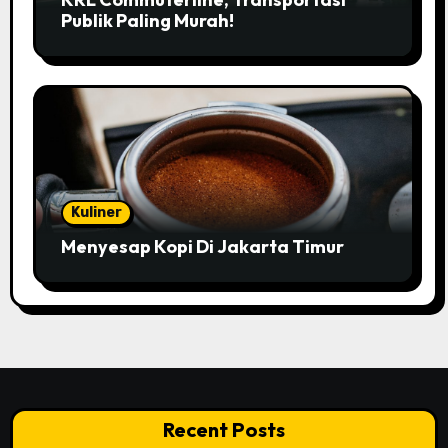
Publik Paling Murah!
Kuliner
Menyesap Kopi Di Jakarta Timur
Recent Posts