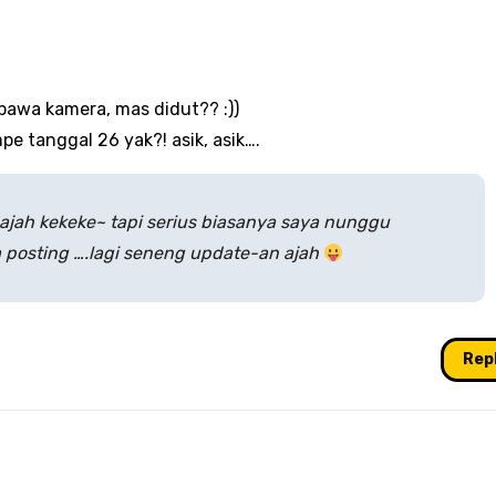
bawa kamera, mas didut?? :))
pe tanggal 26 yak?! asik, asik….
ajah kekeke~ tapi serius biasanya saya nunggu
a posting ….lagi seneng update-an ajah
Rep