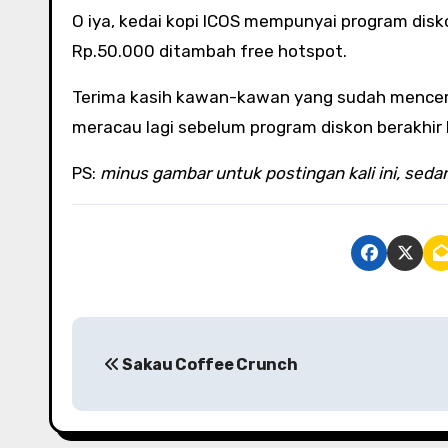
O iya, kedai kopi ICOS mempunyai program di
Rp.50.000 ditambah free hotspot.
Terima kasih kawan-kawan yang sudah mencera
meracau lagi sebelum program diskon berakhir h
PS:
minus gambar untuk postingan kali ini, seda
P
Sakau Coffee Crunch
o
s