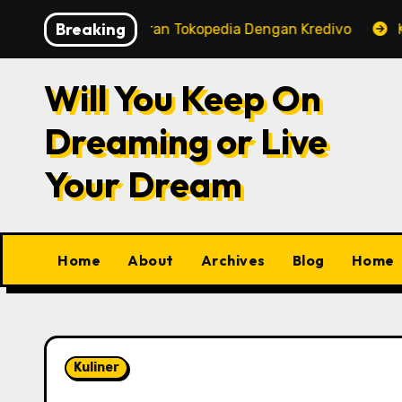
Skip
Breaking
Tips Pembayaran Tokopedia Dengan Kredivo
KRL Comm
to
content
Will You Keep On
Dreaming or Live
Your Dream
Home
About
Archives
Blog
Home
Kuliner