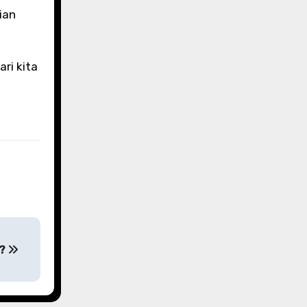
ian
ri kita
 ?