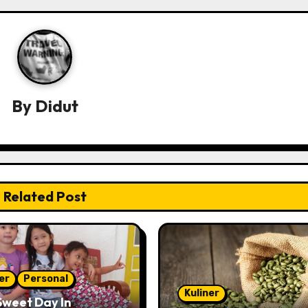
By
Didut
Related Post
er
Personal
Kuliner
Sweet Day In