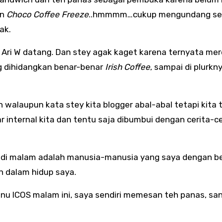
an
Choco Coffee Freeze
..hmmmm…cukup mengundang sel
ak.
dan Ari W datang. Dan stey agak kaget karena ternyata me
g dihidangkan benar-benar
Irish Coffee
, sampai di plurkn
walaupun kata stey kita blogger abal-abal tetapi kita 
r internal kita dan tentu saja dibumbui dengan cerita-ce
tadi malam adalah manusia-manusia yang saya dengan b
n dalam hidup saya.
nu ICOS malam ini, saya sendiri memesan teh panas, sa