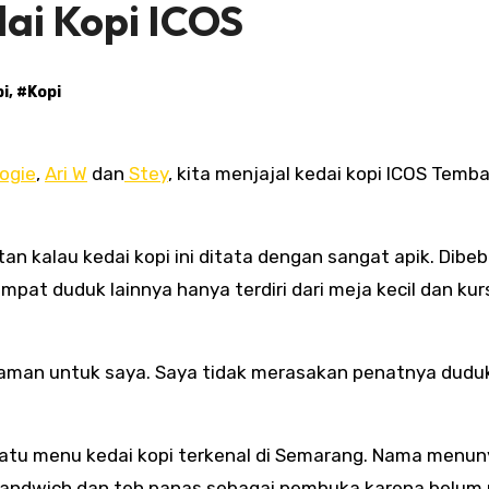
ai Kopi ICOS
pi
, #
Kopi
ogie
,
Ari W
dan
Stey
, kita menjajal kedai kopi ICOS Temb
atan kalau kedai kopi ini ditata dengan sangat apik. Dibe
at duduk lainnya hanya terdiri dari meja kecil dan kur
 nyaman untuk saya. Saya tidak merasakan penatnya dudu
h satu menu kedai kopi terkenal di Semarang. Nama menu
sandwich dan teh panas sebagai pembuka karena belum