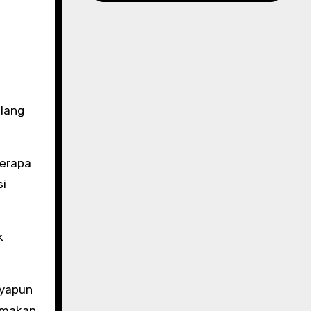
alang
berapa
si
k
nyapun
 makan