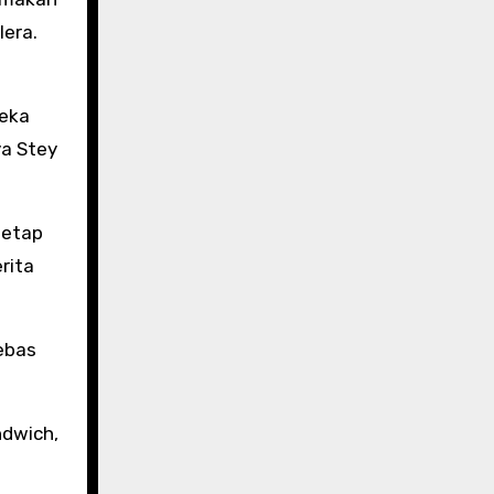
era.
reka
ya Stey
tetap
rita
ebas
ndwich,