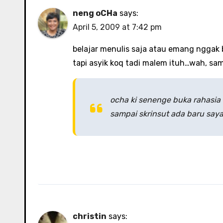
neng oCHa
says:
April 5, 2009 at 7:42 pm
belajar menulis saja atau emang nggak 
tapi asyik koq tadi malem ituh…wah, sam
ocha ki senenge buka rahasia 
sampai skrinsut ada baru say
christin
says: