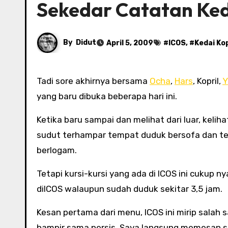
Sekedar Catatan Ked
By
Didut
April 5, 2009
#
ICOS
, #
Kedai Ko
Tadi sore akhirnya bersama
Ocha
,
Hars
, Kopril,
Y
yang baru dibuka beberapa hari ini.
Ketika baru sampai dan melihat dari luar, kelih
sudut terhampar tempat duduk bersofa dan temp
berlogam.
Tetapi kursi-kursi yang ada di ICOS ini cukup
diICOS walaupun sudah duduk sekitar 3,5 jam.
Kesan pertama dari menu, ICOS ini mirip sala
hampir sama persis. Saya langsung memesan 