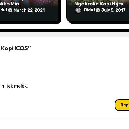
iko Mini
Ngobrolin Kopi Hijau
idut
Didut
March 22, 2021
July 5, 2017
 Kopi ICOS”
ni jek melek.
Rep