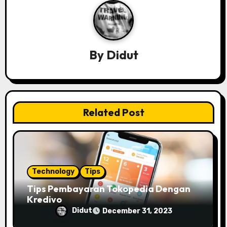
a
v
i
By
Didut
g
a
t
Related Post
i
o
n
Technology
Tips
Tips Pembayaran Tokopedia Dengan
Kredivo
Didut
December 31, 2023