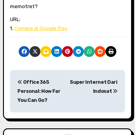
memotret?
URL:
1.
Cymera di Google Play
P
Office 365
Super Internet Dari
o
Personal: How Far
Indosat
s
You Can Go?
t
n