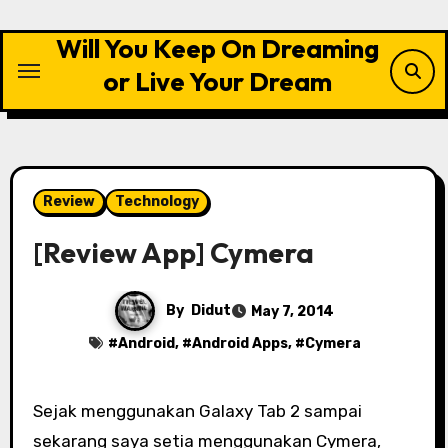
Skip
to
Will You Keep On Dreaming
content
or Live Your Dream
Review
Technology
[Review App] Cymera
By
Didut
May 7, 2014
#
Android
, #
Android Apps
, #
Cymera
Sejak menggunakan Galaxy Tab 2 sampai
sekarang saya setia menggunakan Cymera,