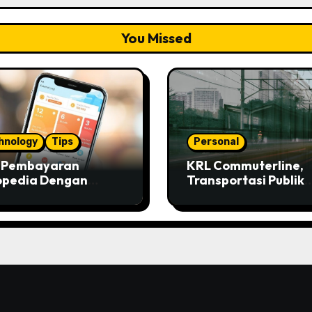
You Missed
hnology
Tips
Personal
s Pembayaran
KRL Commuterline,
opedia Dengan
Transportasi Publik
ivo
Paling Murah!