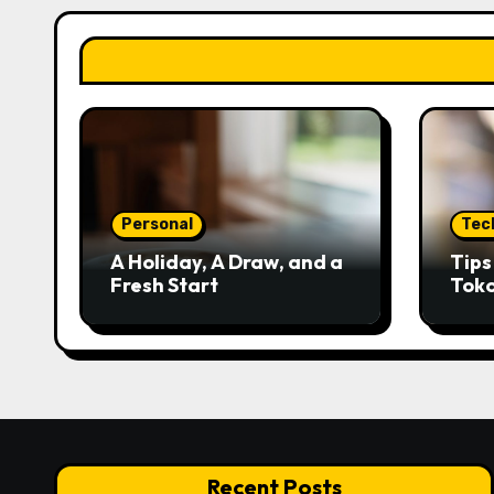
Personal
Tec
A Holiday, A Draw, and a
Tip
Fresh Start
Tok
Kred
Recent Posts