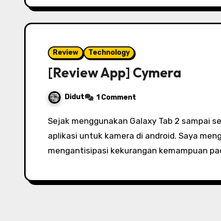
Review
Technology
[Review App] Cymera
Didut
1 Comment
Sejak menggunakan Galaxy Tab 2 sampai sekarang saya setia menggunakan Cymera,
aplikasi untuk kamera di android. Saya me
mengantisipasi kekurangan kemampuan pad