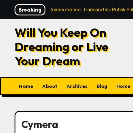
Skip
Breaking
Kredivo
KRL Commuterline, Transportasi Publik Paling
to
content
Will You Keep On
Dreaming or Live
Your Dream
Home
About
Archives
Blog
Home
Cymera