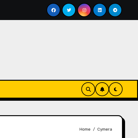
pi Darat
A Holiday, A Draw, and a Fresh Start
Home
Cymera