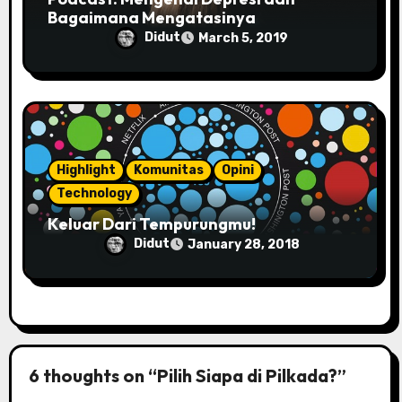
Bagaimana Mengatasinya
Didut
March 5, 2019
Highlight
Komunitas
Opini
Technology
Keluar Dari Tempurungmu!
Didut
January 28, 2018
6 thoughts on “Pilih Siapa di Pilkada?”