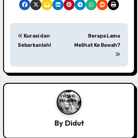
P
Kurasi dan
Berapa Lama
o
Sebarkanlah!
Melihat Ke Bawah?
s
t
n
a
v
i
By
Didut
g