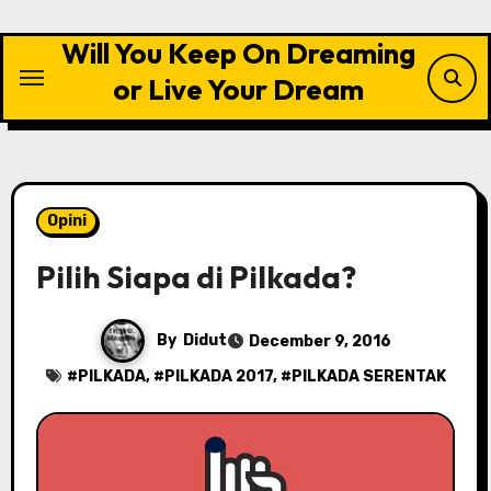
Skip
to
Will You Keep On Dreaming
content
or Live Your Dream
Opini
Pilih Siapa di Pilkada?
By
Didut
December 9, 2016
#
PILKADA
, #
PILKADA 2017
, #
PILKADA SERENTAK