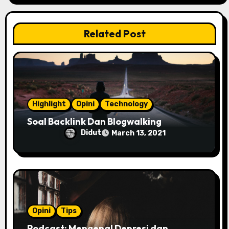
a
t
Related Post
i
o
n
Highlight
Opini
Technology
Soal Backlink Dan Blogwalking
Didut
March 13, 2021
Opini
Tips
Podcast: Mengenal Depresi dan