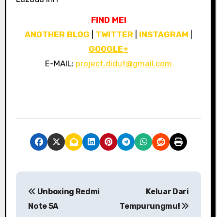
FIND ME!
ANOTHER BLOG
|
TWITTER
|
INSTAGRAM
|
GOOGLE+
E-MAIL:
project.didut@gmail.com
P
Unboxing Redmi
Keluar Dari
o
Note 5A
Tempurungmu!