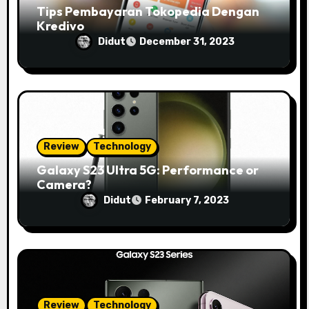
n
Tips Pembayaran Tokopedia Dengan
Kredivo
Didut
December 31, 2023
Review
Technology
Galaxy S23 Ultra 5G: Performance or
Camera?
Didut
February 7, 2023
Review
Technology