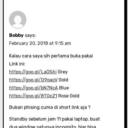
Bobby
says:
February 20, 2018 at 9:15 am
Kalau cara saya sih pertama buka pakai
Link ini:
https://goo.gl/LaQS6j
Grey
https://goo.gl/D9oacV
Gold
https://goo.gl/bN7NcA
Blue
https://goo.gl/8TQcZ1
Rose Gold
Bukan phising cuma di short link aja ?
Standby sebelum jam 11 pakai laptop, buat
dua window satunya incognito, biar bisa