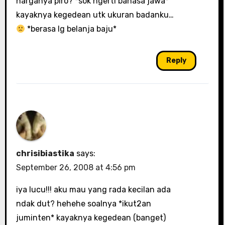
harganya piro? *sok ngerti bahasa jawa*
kayaknya kegedean utk ukuran badanku…
*berasa lg belanja baju*
Reply
chrisibiastika
says:
September 26, 2008 at 4:56 pm
iya lucu!!! aku mau yang rada kecilan ada
ndak dut? hehehe soalnya *ikut2an
juminten* kayaknya kegedean (banget)