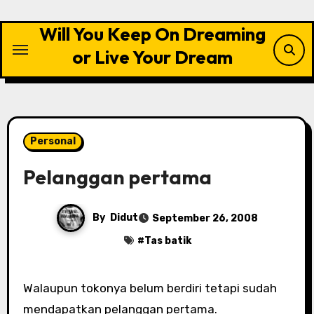
Skip
to
Will You Keep On Dreaming
content
or Live Your Dream
Personal
Pelanggan pertama
By
Didut
September 26, 2008
#
Tas batik
Walaupun tokonya belum berdiri tetapi sudah
mendapatkan pelanggan pertama.