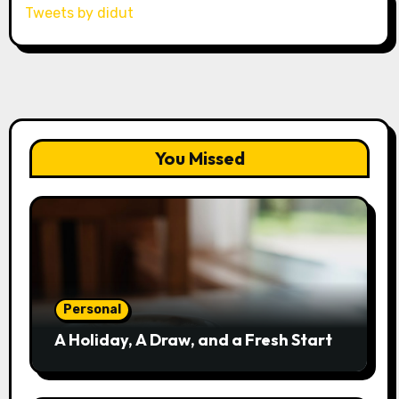
Tweets by didut
You Missed
Personal
A Holiday, A Draw, and a Fresh Start