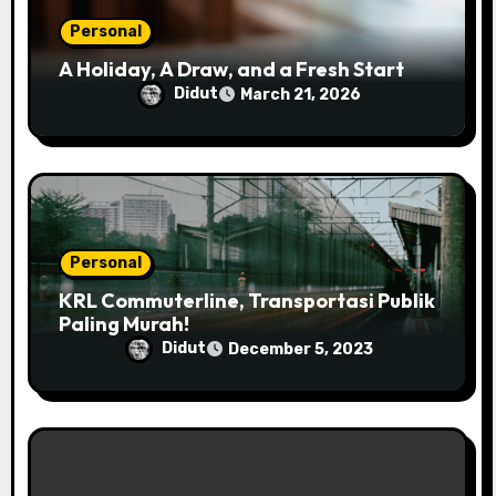
o
Personal
n
A Holiday, A Draw, and a Fresh Start
Didut
March 21, 2026
Personal
KRL Commuterline, Transportasi Publik
Paling Murah!
Didut
December 5, 2023