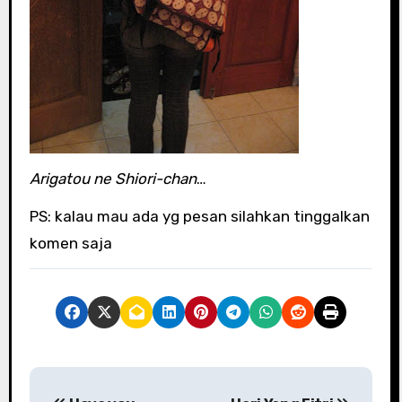
Arigatou ne Shiori-chan
…
PS: kalau mau ada yg pesan silahkan tinggalkan
komen saja
P