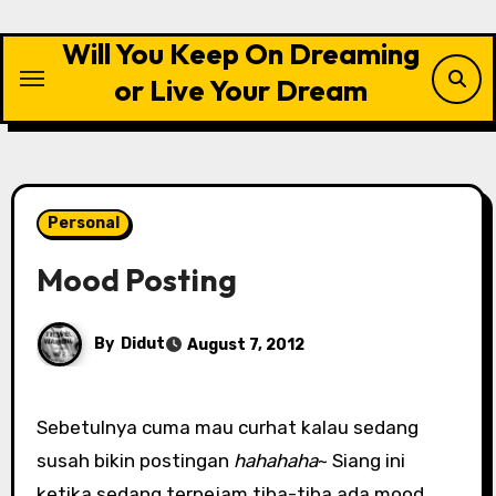
Skip
to
Will You Keep On Dreaming
content
or Live Your Dream
Personal
Mood Posting
By
Didut
August 7, 2012
Sebetulnya cuma mau curhat kalau sedang
susah bikin postingan
hahahaha
~ Siang ini
ketika sedang terpejam tiba-tiba ada mood