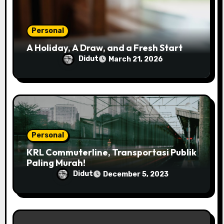
o
n
Personal
A Holiday, A Draw, and a Fresh Start
Didut
March 21, 2026
Personal
KRL Commuterline, Transportasi Publik
Paling Murah!
Didut
December 5, 2023