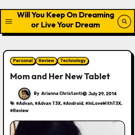
Skip
to
Will You Keep On Dreaming
content
or Live Your Dream
Personal
Review
Technology
Mom and Her New Tablet
By
Arianna Christanti
July 29, 2014
#
Advan
, #
Advan T3X
, #
Android
, #
InLoveWithT3X
,
#
Review