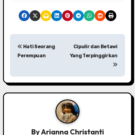
P
Hati Seorang
Cipulir dan Betawi
o
Perempuan
Yang Terpinggirkan
s
t
n
a
v
i
By
Arianna Christanti