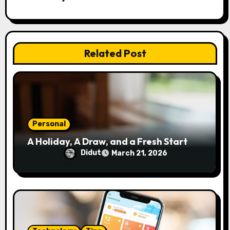
g
a
t
Related Post
i
o
n
Personal
A Holiday, A Draw, and a Fresh Start
Didut
March 21, 2026