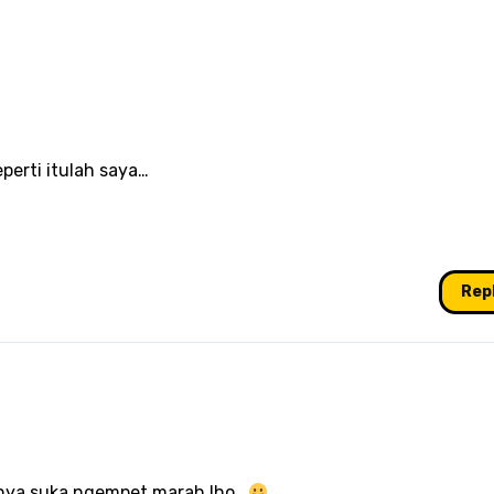
perti itulah saya…
Rep
nya suka ngempet marah lho..