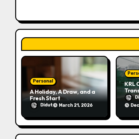
i
g
a
t
i
o
Pers
Personal
n
KRL 
Trans
A Holiday, A Draw, and a
Palin
Fresh Start
D
Didut
March 21, 2026
Dec