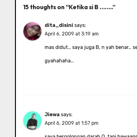
15 thoughts on “Ketika si B ……..”
dita_disini
says:
April 6, 2009 at 3:19 am
mas didut… saya juga B, n yah benar… se
gyahahaha…
Jiewa
says:
April 6, 2009 at 1:57 pm
saya bergolongan darah O, tapi bawaan