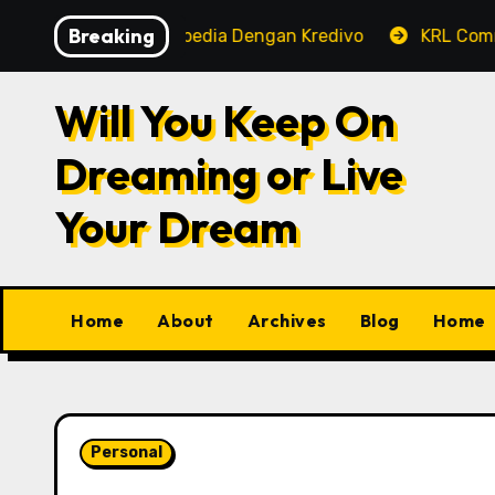
Skip
Breaking
bayaran Tokopedia Dengan Kredivo
KRL Commuterline,
to
content
Will You Keep On
Dreaming or Live
Your Dream
Home
About
Archives
Blog
Home
Personal