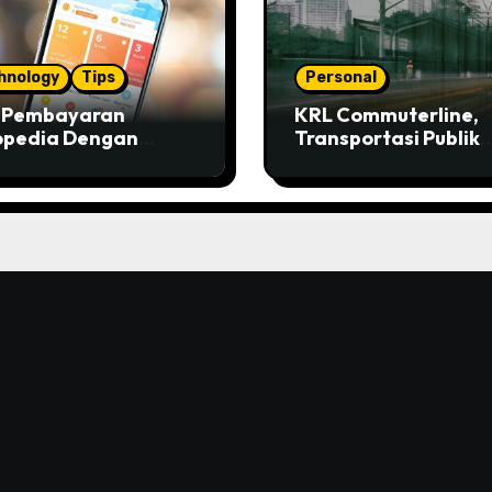
hnology
Tips
Personal
s Pembayaran
KRL Commuterline,
opedia Dengan
Transportasi Publik
ivo
Paling Murah!