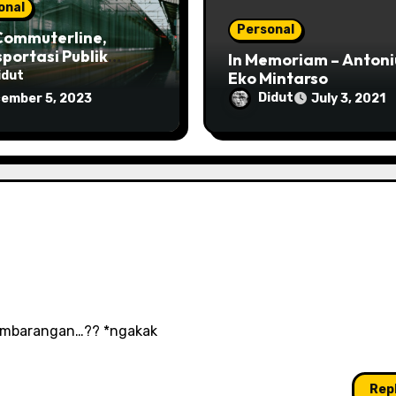
onal
Personal
Commuterline,
portasi Publik
In Memoriam – Antoni
g Murah!
Eko Mintarso
idut
Didut
ember 5, 2023
July 3, 2021
sembarangan…?? *ngakak
Rep