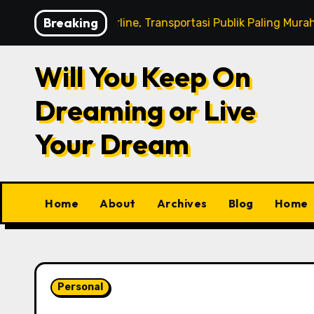
Skip
Breaking
KRL Commuterline, Transportasi Publik Paling Murah!
to
content
Will You Keep On
Dreaming or Live
Your Dream
Home
About
Archives
Blog
Home
Personal