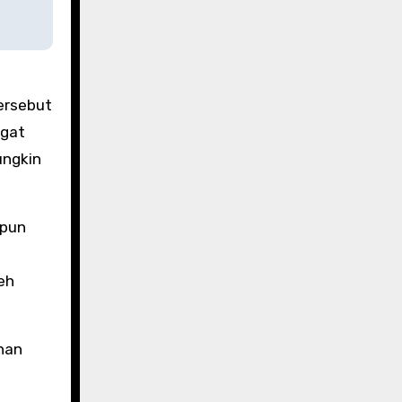
ersebut
ngat
ungkin
apun
eh
han