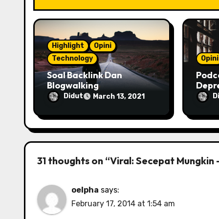
t
i
o
Highlight
Opini
Technology
Opini
n
Soal Backlink Dan
Podc
Blogwalking
Depr
Meng
Didut
D
March 13, 2021
31 thoughts on “Viral: Secepat Mungkin 
oelpha
says:
February 17, 2014 at 1:54 am