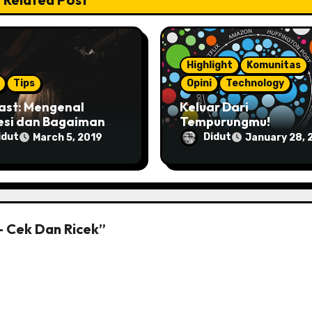
Highlight
Komunitas
Tips
Opini
Technology
ast: Mengenal
Keluar Dari
esi dan Bagaimana
Tempurungmu!
atasinya
idut
Didut
March 5, 2019
January 28, 
– Cek Dan Ricek”