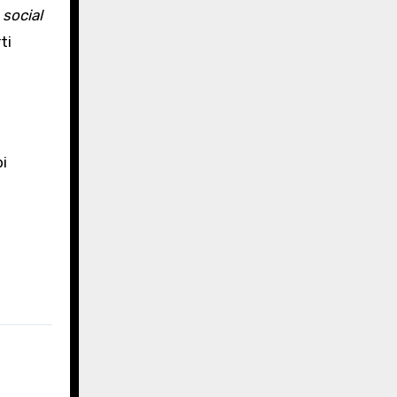
i
social
ti
pi