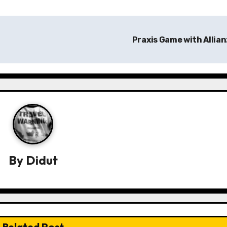
Praxis Game with Allia
By
Didut
Related Post