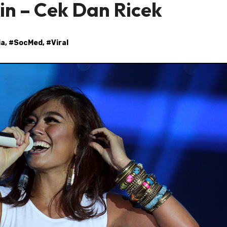
in – Cek Dan Ricek
ia
, #
SocMed
, #
Viral