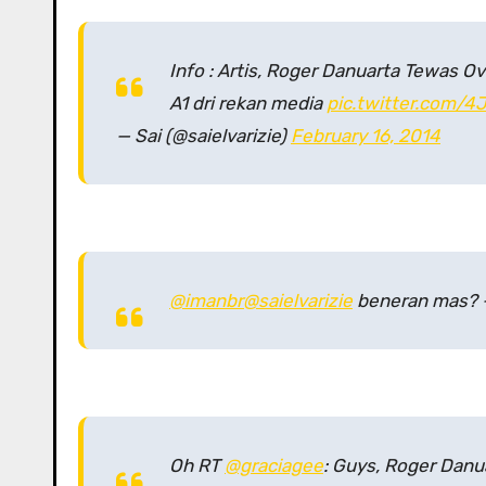
Info : Artis, Roger Danuarta Tewas Ov
A1 dri rekan media
pic.twitter.com/4
— Sai (@saielvarizie)
February 16, 2014
@imanbr
@saielvarizie
beneran mas? —
Oh RT
@graciagee
: Guys, Roger Danu