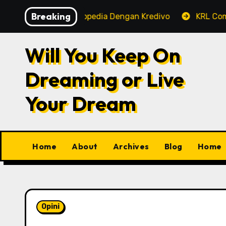
Skip
Breaking
ayaran Tokopedia Dengan Kredivo
KRL Commuterline, 
to
content
Will You Keep On
Dreaming or Live
Your Dream
Home
About
Archives
Blog
Home
Opini