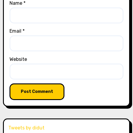
Name
*
Email
*
Website
Tweets by didut