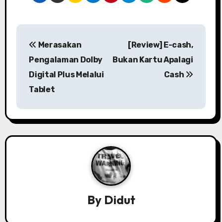
P
Merasakan
[Review] E-cash,
o
Pengalaman Dolby
Bukan Kartu Apalagi
s
Digital Plus Melalui
Cash
Tablet
t
n
a
v
i
g
By
Didut
a