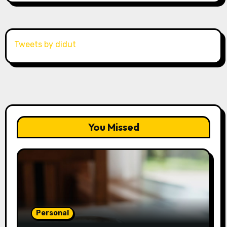
Tweets by didut
You Missed
Personal