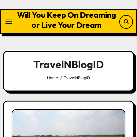
Skip
to
Will You Keep On Dreaming
content
or Live Your Dream
TravelNBlogID
Home
TravelNBlogID