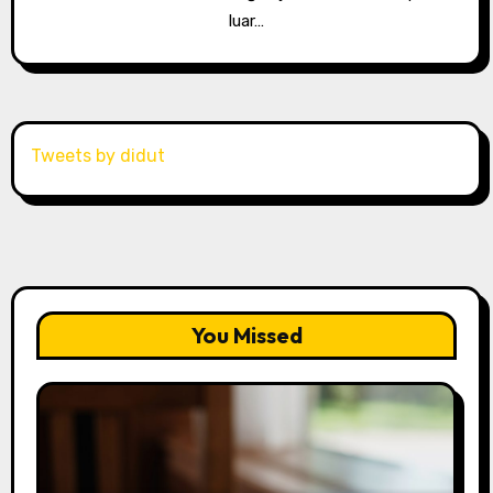
luar…
Tweets by didut
You Missed