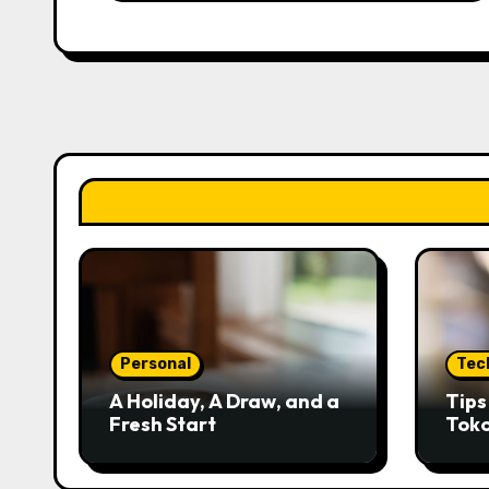
Personal
Tec
A Holiday, A Draw, and a
Tip
Fresh Start
Tok
Kred