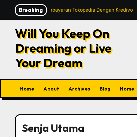
Skip
Breaking
art
Tips Pembayaran Tokopedia Dengan Kredivo
to
content
Will You Keep On
Dreaming or Live
Your Dream
Home
About
Archives
Blog
Home
Senja Utama