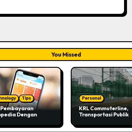
You Missed
hnology
Tips
Personal
s Pembayaran
KRL Commuterline,
opedia Dengan
Transportasi Publik
ivo
Paling Murah!