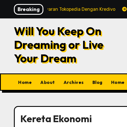
Skip
Breaking
Tips Pembayaran Tokopedia Dengan Kredivo
KR
to
content
Will You Keep On
Dreaming or Live
Your Dream
Home
About
Archives
Blog
Home
Kereta Ekonomi