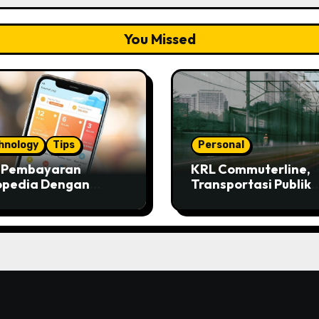
You Missed
hnology
Tips
Personal
s Pembayaran
KRL Commuterline,
opedia Dengan
Transportasi Publik
ivo
Paling Murah!