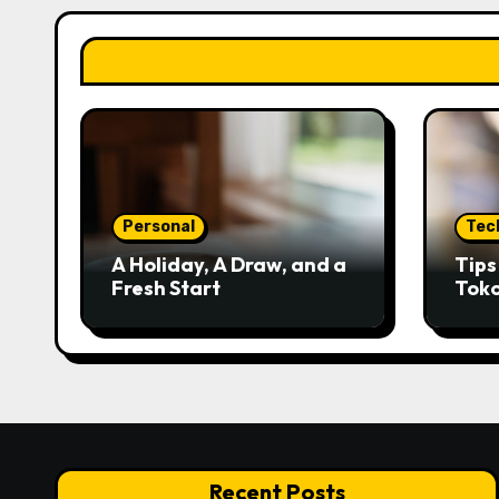
Personal
Tec
A Holiday, A Draw, and a
Tip
Fresh Start
Tok
Kred
Recent Posts