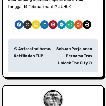
tanggal 14 Februari nanti? #UHUK
P
Antara Indihome,
Sebuah Perjalanan
o
Netflix dan FUP
Bernama Trax
s
Unlock The City
t
n
a
v