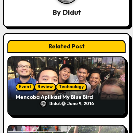
i
By
Didut
g
a
t
Related Post
i
o
n
Event
Review
Technology
Mencoba Aplikasi My Blue Bird
Didut
June 9, 2016