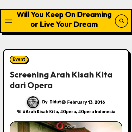
Skip
to
Will You Keep On Dreaming
content
or Live Your Dream
Event
Screening Arah Kisah Kita
dari Opera
By
Didut
February 13, 2016
#
Arah Kisah Kita
, #
Opera
, #
Opera Indonesia