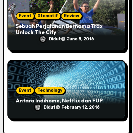
Event
Otomotif
Review
Sebuah Perjalanan Bernama Trax
Unlock The City
Didut
June 8, 2016
Event
Technology
Antara Indihome, Netflix dan FUP
Didut
February 12, 2016