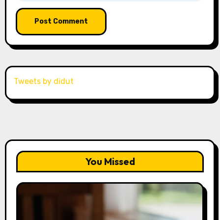
Tweets by didut
You Missed