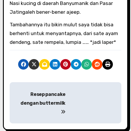
Nasi kucing di daerah Banyumanik dan Pasar
Jatingaleh bener-bener ajeep.
Tambahannya itu bikin mulut saya tidak bisa
berhenti untuk menyantapnya, dari sate ayam
dendeng, sate rempela, lumpia …… *jadi laper*
P
Resep pancake
o
dengan buttermilk
s
t