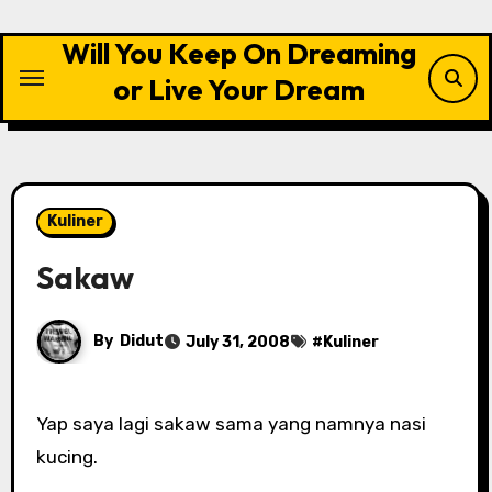
Skip
to
Will You Keep On Dreaming
content
or Live Your Dream
Kuliner
Sakaw
By
Didut
July 31, 2008
#
Kuliner
Yap saya lagi sakaw sama yang namnya nasi
kucing.