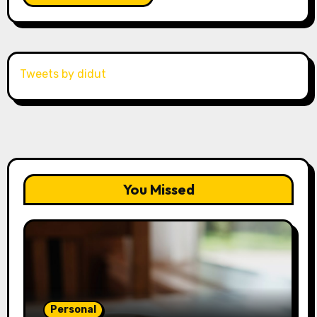
Tweets by didut
You Missed
Personal