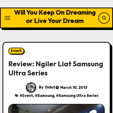
Skip
to
Will You Keep On Dreaming
content
or Live Your Dream
Event
Review: Ngiler Liat Samsung
Ultra Series
By
Didut
March 10, 2013
#
Event
, #
Samsung
, #
Samsung Ultra Series