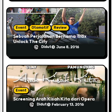
Event
Otomotif
Review
Sebuah Perjalanan Bernama Trax
Unlock The City
Didut
June 8, 2016
Event
Screening Arah Kisah Kita dari Opera
Didut
February 13, 2016