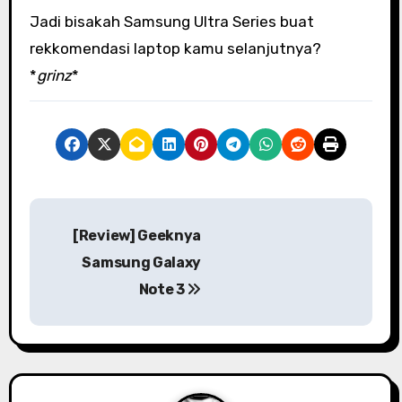
Jadi bisakah Samsung Ultra Series buat
rekkomendasi laptop kamu selanjutnya?
*
grinz
*
P
[Review] Geeknya
o
Samsung Galaxy
s
Note 3
t
n
a