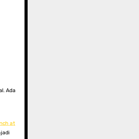
al. Ada
nch at
jadi