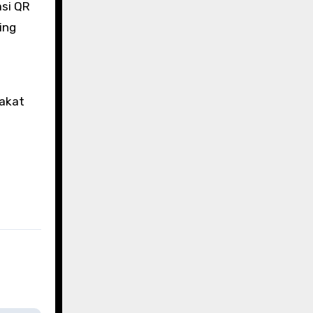
asi QR
ing
akat