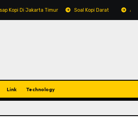
i Jakarta Timur
Soal Kopi Darat
A Holiday, A 
Link
Technology