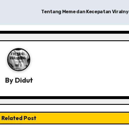
Tentang Meme dan Kecepatan Viraln
By
Didut
Related Post