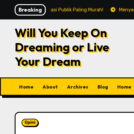
Skip
Breaking
, Transportasi Publik Paling Murah!
Menyesap Kopi D
to
content
Will You Keep On
Dreaming or Live
Your Dream
Home
About
Archives
Blog
Home
Opini