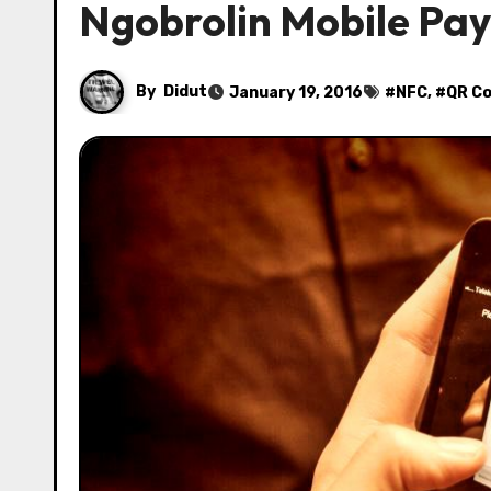
Ngobrolin Mobile Pa
By
Didut
January 19, 2016
#
NFC
, #
QR C