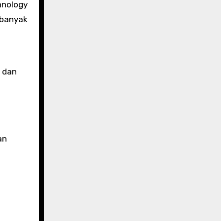
hnology
 banyak
e dan
an