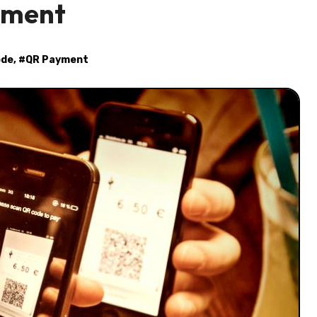
yment
ode
, #
QR Payment