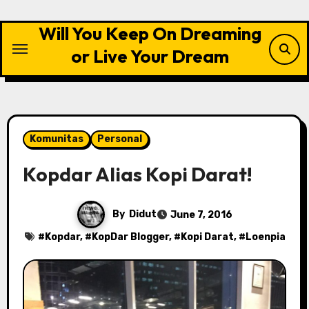
Skip
to
Will You Keep On Dreaming
content
or Live Your Dream
Komunitas
Personal
Kopdar Alias Kopi Darat!
By
Didut
June 7, 2016
#
Kopdar
, #
KopDar Blogger
, #
Kopi Darat
, #
Loenpia