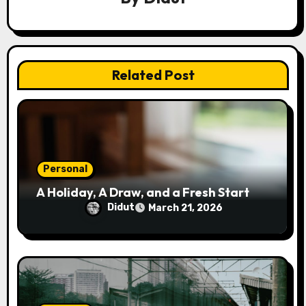
i
g
a
Related Post
t
i
o
n
Personal
A Holiday, A Draw, and a Fresh Start
Didut
March 21, 2026