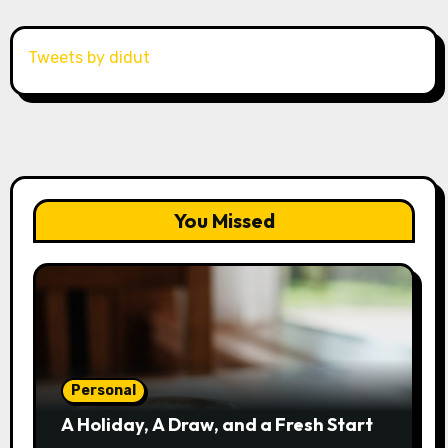
Tweets by didut
You Missed
Personal
A Holiday, A Draw, and a Fresh Start