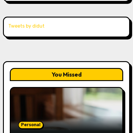
Tweets by didut
You Missed
Personal