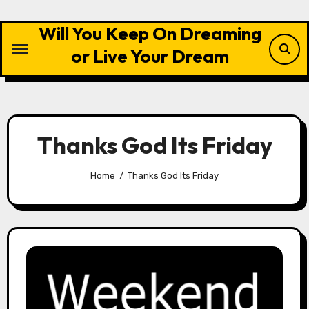
Skip
to
Will You Keep On Dreaming
content
or Live Your Dream
Thanks God Its Friday
Home
Thanks God Its Friday