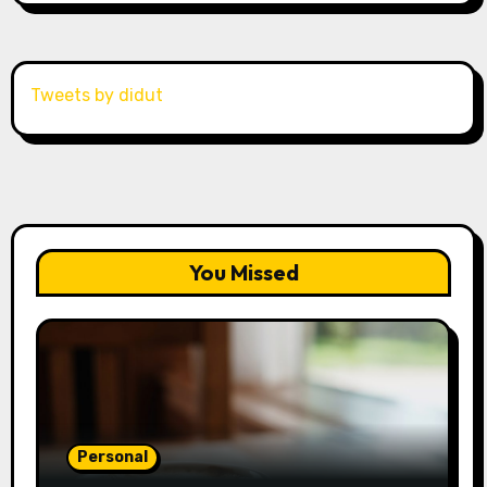
Tweets by didut
You Missed
Personal