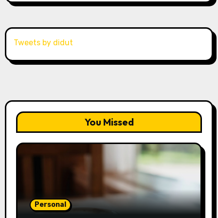
Tweets by didut
You Missed
Personal