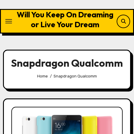
Skip
to
Will You Keep On Dreaming
content
or Live Your Dream
Snapdragon Qualcomm
Home
Snapdragon Qualcomm