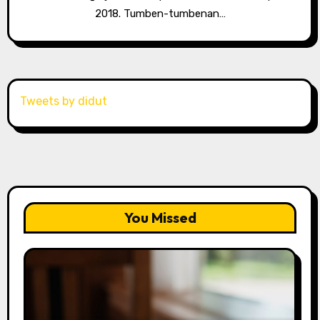
2018. Tumben-tumbenan…
Tweets by didut
You Missed