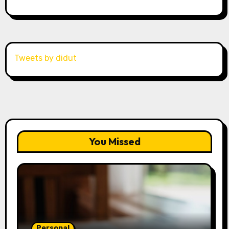
Tweets by didut
You Missed
Personal