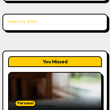
Tweets by didut
You Missed
Personal