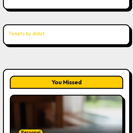
Tweets by didut
You Missed
Personal