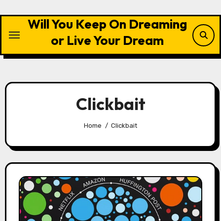
Skip
to
Will You Keep On Dreaming
content
or Live Your Dream
Clickbait
Home
Clickbait