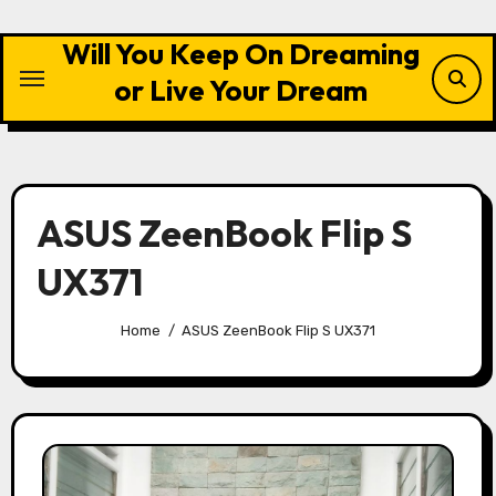
Skip
to
Will You Keep On Dreaming
content
or Live Your Dream
ASUS ZeenBook Flip S
UX371
Home
ASUS ZeenBook Flip S UX371