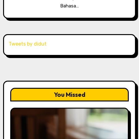
Bahasa…
Tweets by didut
You Missed