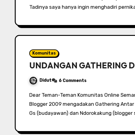
Tadinya saya hanya ingin menghadiri perni
Komunitas
UNDANGAN GATHERING DA
Didut
6 Comments
Dear Teman-Teman Komunitas Online Semarang … Loenpia.net bekerja sama dengan Pesta
Blogger 2009 mengadakan Gathering Antar 
Gs (budayawan) dan Ndorokakung (blogger s