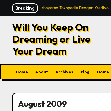
Skip
Breaking
art
Tips Pembayaran Tokopedia Dengan Kredivo
to
content
Will You Keep On
Dreaming or Live
Your Dream
Home
About
Archives
Blog
Home
August 2009