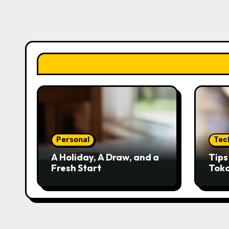
Personal
Tec
A Holiday, A Draw, and a
Tip
Fresh Start
Tok
Kred