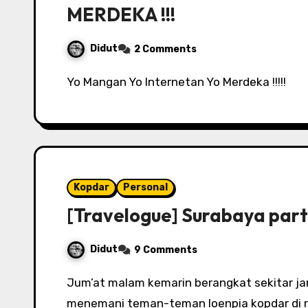
MERDEKA !!!
Didut
2 Comments
Yo Mangan Yo Internetan Yo Merdeka !!!!!
Kopdar
Personal
[Travelogue] Surabaya part
Didut
9 Comments
Jum’at malam kemarin berangkat sekitar jam 12 malam. Sengaja berangkat malam karena
menemani teman-teman loenpia kopdar di r