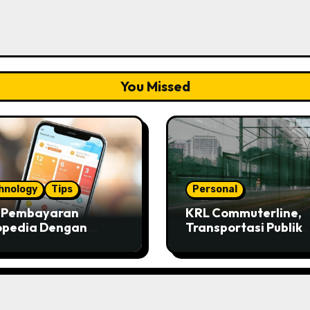
You Missed
hnology
Tips
Personal
s Pembayaran
KRL Commuterline,
opedia Dengan
Transportasi Publik
ivo
Paling Murah!