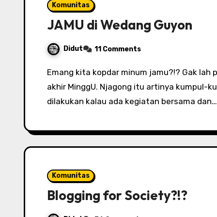
Komunitas
JAMU di Wedang Guyon
Didut
11 Comments
Emang kita kopdar minum jamu?!? Gak lah pastinya. JAMU itu singkatan dari JAgongan
akhir MinggU. Njagong itu artinya kumpul
dilakukan kalau ada kegiatan bersama dan…
Komunitas
Blogging for Society?!?