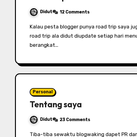
Didut
12 Comments
Kalau pesta blogger punya road trip saya juga punya road trip sendiri. Saya akan usahakan
road trip ala didut diupdate setiap hari me
berangkat…
Personal
Tentang saya
Didut
23 Comments
Tiba-tiba sewaktu blogwaking dapet PR dari Ollie…sebenarnya dulu juga pernah dapat dari