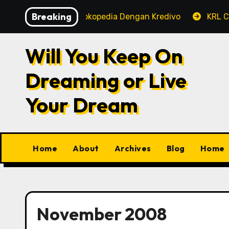
Skip
Breaking
 Pembayaran Tokopedia Dengan Kredivo
KRL Commuter
to
content
Will You Keep On
Dreaming or Live
Your Dream
Home
About
Archives
Blog
Home
November 2008