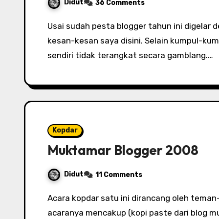
Didut
36 Comments
Usai sudah pesta blogger tahun ini digelar dengan tema blogging for society. Saya tuliskan
kesan-kesan saya disini. Selain kumpul-ku
sendiri tidak terangkat secara gamblang.…
Kopdar
Muktamar Blogger 2008
Didut
11 Comments
Acara kopdar satu ini dirancang oleh teman-teman BHI. Kalo menurut undangannya sih
acaranya mencakup (kopi paste dari blog m