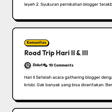
leyeh 2. Syukuran pernikahan blogger terak
Komunitas
Road Trip Hari II & III
Didut
10 Comments
Hari II Setelah acara gathering blogger dengan CA, pagi harinya saya ke Jakarta dengan si
krisbi. Gak banyak yang bisa diceritakan. B