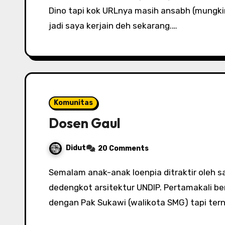
Dino tapi kok URLnya masih ansabh (mungki
jadi saya kerjain deh sekarang.…
Komunitas
Dosen Gaul
Didut
20 Comments
Semalam anak-anak loenpia ditraktir oleh salah satu pembimbingnya yang merupakan
dedengkot arsitektur UNDIP. Pertamakali be
dengan Pak Sukawi (walikota SMG) tapi ter