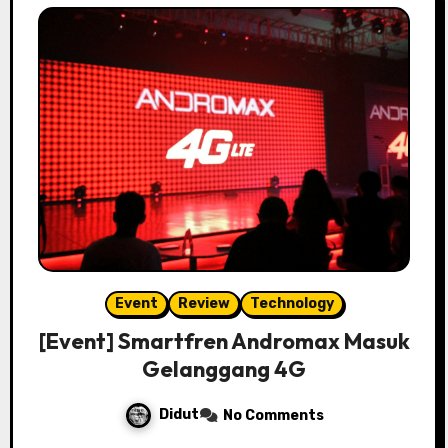
Event
Review
Technology
[Event] Smartfren Andromax Masuk
Gelanggang 4G
Didut
No Comments