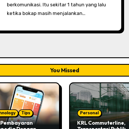
berkomunikasi. Itu sekitar 1 tahun yang lalu
ketika bokap masih menjalankan…
You Missed
hnology
Tips
Personal
s Pembayaran
KRL Commuterline,
opedia Dengan
Transportasi Publik