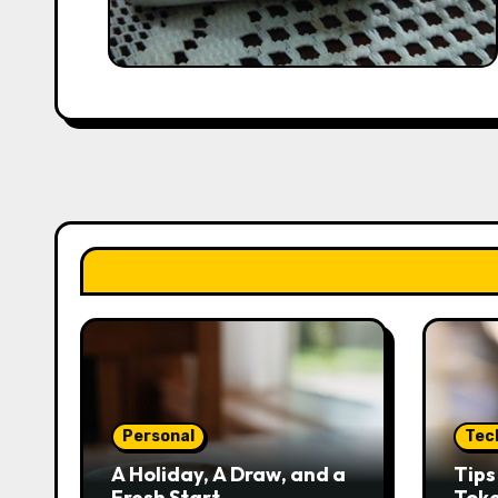
Personal
Tec
A Holiday, A Draw, and a
Tip
Fresh Start
Tok