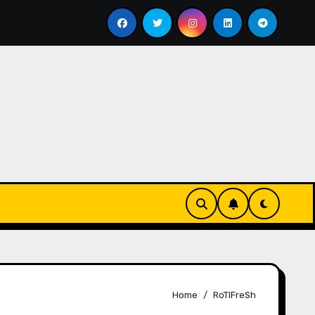
Menyesap Kopi Di Jakarta Timur
Soal Kopi Darat
Home
RoTIFreSh