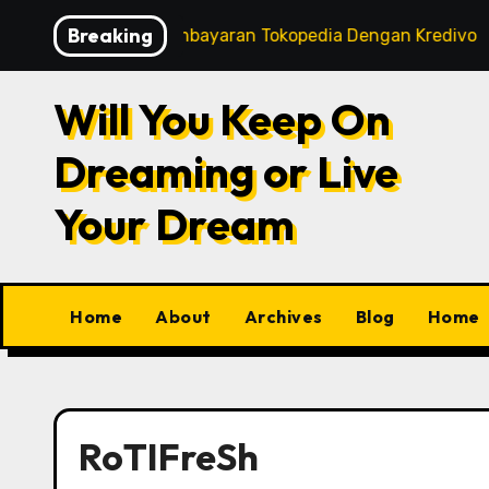
Skip
Breaking
art
Tips Pembayaran Tokopedia Dengan Kredivo
to
content
Will You Keep On
Dreaming or Live
Your Dream
Home
About
Archives
Blog
Home
RoTIFreSh