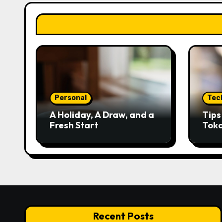
Personal
Tec
A Holiday, A Draw, and a
Tip
Fresh Start
Tok
Kred
Recent Posts