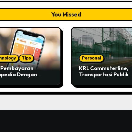
You Missed
hnology
Tips
Personal
s Pembayaran
KRL Commuterline,
opedia Dengan
Transportasi Publik
ivo
Paling Murah!