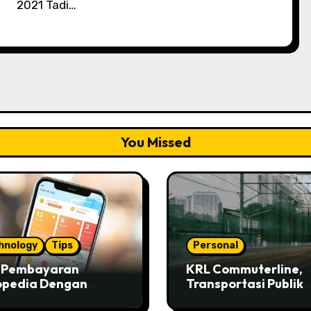
2021 Tadi…
You Missed
hnology
Tips
Personal
s Pembayaran
KRL Commuterline,
opedia Dengan
Transportasi Publik
ivo
Paling Murah!