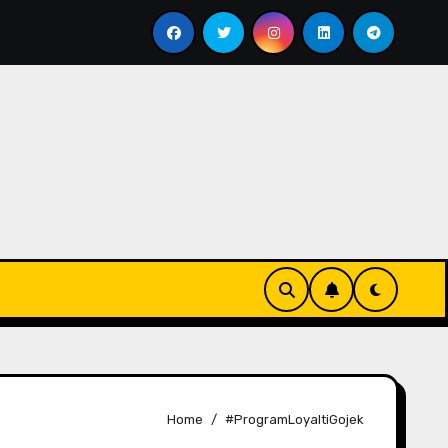
Menyesap Kopi Di Jakarta Timur
Soal Kopi Darat
Home
#ProgramLoyaltiGojek