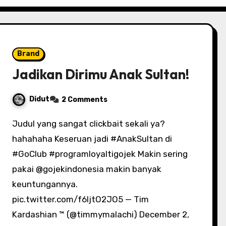
Brand
Jadikan Dirimu Anak Sultan!
Didut
2 Comments
Judul yang sangat clickbait sekali ya?
hahahaha Keseruan jadi #AnakSultan di
#GoClub #programloyaltigojek Makin sering
pakai @gojekindonesia makin banyak
keuntungannya.
pic.twitter.com/f6ljtO2JO5 — Tim
Kardashian ™ (@timmymalachi) December 2,