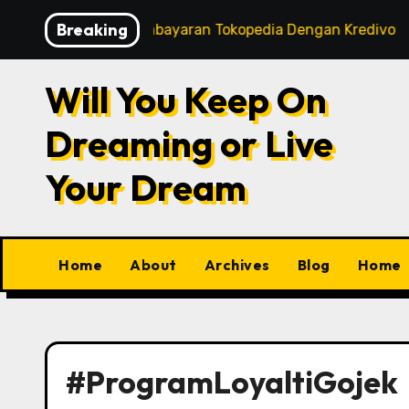
Skip
Breaking
tart
Tips Pembayaran Tokopedia Dengan Kredivo
to
content
Will You Keep On
Dreaming or Live
Your Dream
Home
About
Archives
Blog
Home
#ProgramLoyaltiGojek