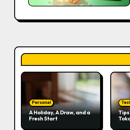
Personal
Tec
A Holiday, A Draw, and a
Tip
Fresh Start
Tok
Kred