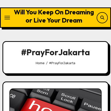
Skip
to
Will You Keep On Dreaming
content
or Live Your Dream
#PrayForJakarta
Home
#PrayForJakarta