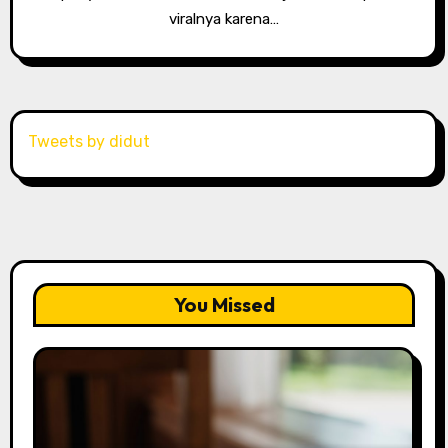
viralnya karena…
Tweets by didut
You Missed