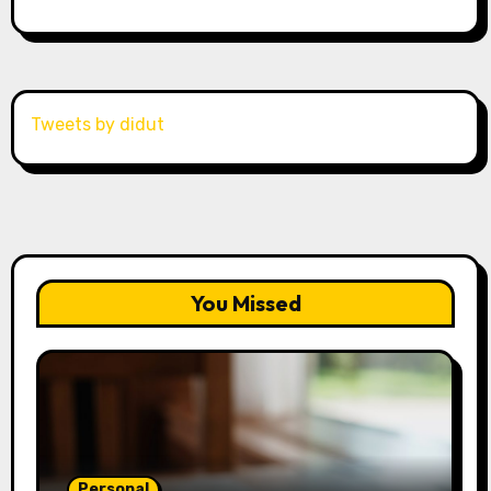
Tweets by didut
You Missed
Personal