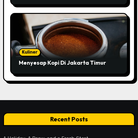
Kuliner
Menyesap Kopi Di Jakarta Timur
Recent Posts