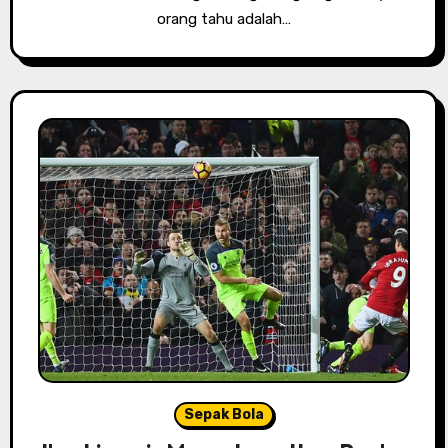
orang tahu adalah…
Sepak Bola