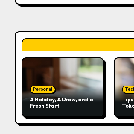
Personal
Tec
A Holiday, A Draw, and a
Tip
Fresh Start
Tok
Kred