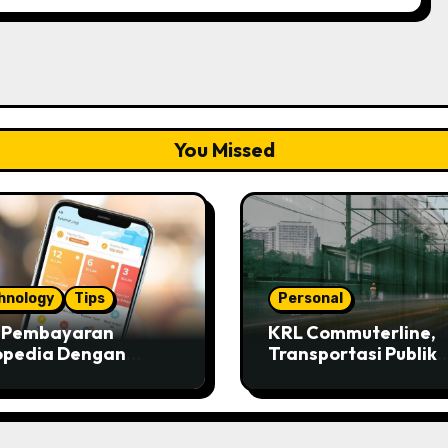
You Missed
hnology
Tips
Personal
s Pembayaran
KRL Commuterline,
opedia Dengan
Transportasi Publik
ivo
Paling Murah!