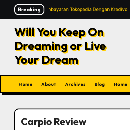
Skip
Breaking
art
Tips Pembayaran Tokopedia Dengan Kredivo
to
content
Will You Keep On
Dreaming or Live
Your Dream
Home
About
Archives
Blog
Home
Carpio Review